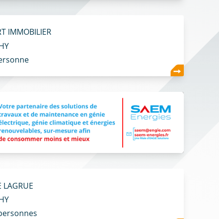
T IMMOBILIER
HY
ersonne
 LAGRUE
HY
personnes