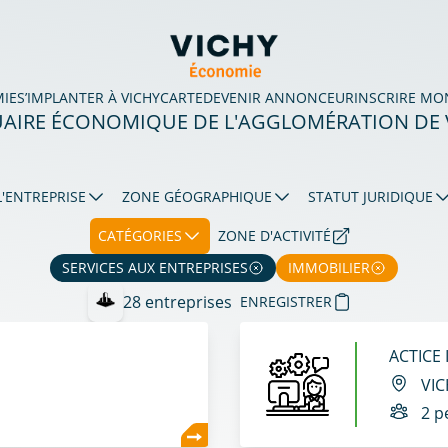
MIE
S’IMPLANTER À VICHY
CARTE
DEVENIR ANNONCEUR
INSCRIRE MO
AIRE ÉCONOMIQUE DE L'AGGLOMÉRATION DE 
L'ENTREPRISE
ZONE GÉOGRAPHIQUE
STATUT JURIDIQUE
CATÉGORIES
ZONE D'ACTIVITÉ
SERVICES AUX ENTREPRISES
IMMOBILIER
28 entreprises
ENREGISTRER
Created by Angriawan Ditya Zulkarnain
ACTICE 
VIC
2 p