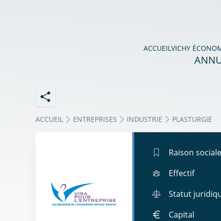
ACCUEIL
VICHY ÉCONO
ANNU
ACCUEIL
ENTREPRISES
INDUSTRIE
PLASTURGIE
Raison social
Effectif
Statut juridiq
Capital