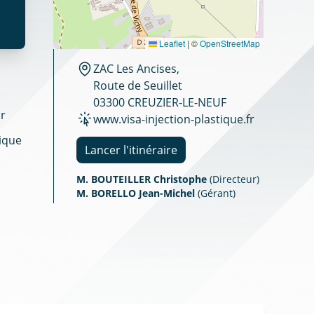
Leaflet
|
©
OpenStreetMap
ZAC Les Ancises,
Route de Seuillet
03300 CREUZIER-LE-NEUF
ar
www.visa-injection-plastique.fr
tique
Lancer l'itinéraire
M. BOUTEILLER Christophe
(Directeur)
M. BORELLO Jean-Michel
(Gérant)