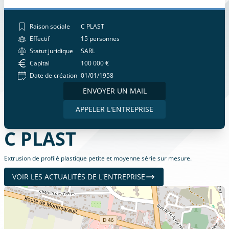
Raison sociale
C PLAST
Effectif
15 personnes
Statut juridique
SARL
Capital
100 000 €
Date de création
01/01/1958
ENVOYER UN MAIL
APPELER L'ENTREPRISE
C PLAST
Extrusion de profilé plastique petite et moyenne série sur mesure.
VOIR LES ACTUALITÉS DE L'ENTREPRISE