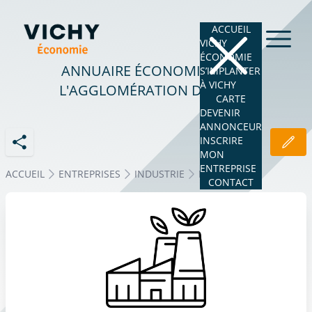
ACCUEIL
VICHY
ÉCONOMIE
ANNUAIRE ÉCONOMIQUE DE
S’IMPLANTER
À VICHY
L'AGGLOMÉRATION DE VICHY
CARTE
DEVENIR
ANNONCEUR
INSCRIRE
MON
ENTREPRISE
ACCUEIL
ENTREPRISES
INDUSTRIE
PLASTURGIE
CONTACT