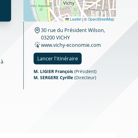
Leaflet
|
©
OpenStreetMap
30 rue du Président Wilson,
03200 VICHY
www.vichy-economie.com
Lancer l'itinéraire
 à
M. LIGIER François
(Président)
M. SERGERE Cyrille
(Directeur)