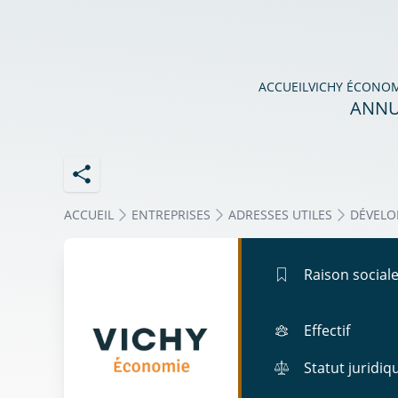
ACCUEIL
VICHY ÉCONO
ANNU
ACCUEIL
ENTREPRISES
ADRESSES UTILES
DÉVELO
Raison social
Effectif
Statut juridiq