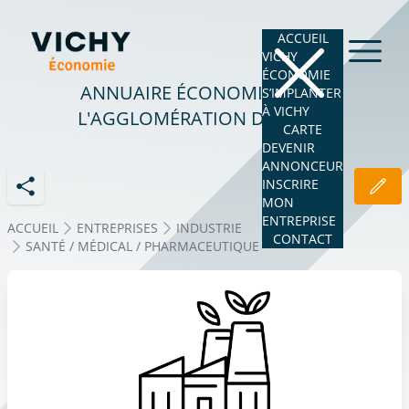
ACCUEIL
VICHY
ÉCONOMIE
ANNUAIRE ÉCONOMIQUE DE
S’IMPLANTER
À VICHY
L'AGGLOMÉRATION DE VICHY
CARTE
DEVENIR
ANNONCEUR
INSCRIRE
MON
ENTREPRISE
ACCUEIL
ENTREPRISES
INDUSTRIE
CONTACT
SANTÉ / MÉDICAL / PHARMACEUTIQUE