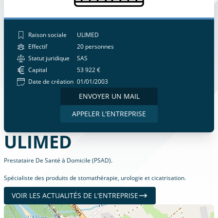
Raison sociale
ULIMED
Effectif
20 personnes
Statut juridique
SAS
Capital
53 922 €
Date de création
01/01/2003
ENVOYER UN MAIL
APPELER L'ENTREPRISE
ULIMED
Prestataire De Santé à Domicile (PSAD).
Spécialiste des produits de stomathérapie, urologie et cicatrisation.
VOIR LES ACTUALITÉS DE L'ENTREPRISE