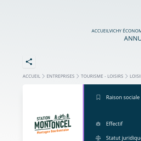
ACCUEIL
VICHY ÉCONO
ANNU
ACCUEIL
ENTREPRISES
TOURISME - LOISIRS
LOIS
Raison sociale
Effectif
Statut juridiqu