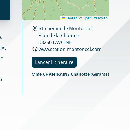
Leaflet
|
©
OpenStreetMap
51 chemin de Montoncel,
Plan de la Chaume
.
03250 LAVOINE
ir,
www.station-montoncel.com
un
Lancer l'itinéraire
Mme CHANTRAINE Charlotte
(Gérante)
s.