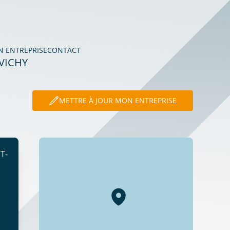
N ENTREPRISE
CONTACT
VICHY
METTRE À JOUR MON ENTREPRISE
T-