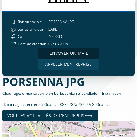
Raison sociale
PORSENNA JPG
Statut juridique
SARL
Capital
40 000 €
Date de création
02/07/2006
ENVOYER UN MAIL
APPELER L'ENTREPRISE
PORSENNA JPG
Chauffage, climatisation, plomberie, sanitaire, ventilation : installation,
dépannage et entretien. Qualibat RGE, PGN/PGP, PMG, Qualipac.
VOIR LES ACTUALITÉS DE L'ENTREPRISE