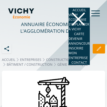
ACCUEIL
VICHY
ÉCONOMIE
ANNUAIRE ÉCONOMIQUE DE
S’IMPLANTER
À VICHY
L'AGGLOMÉRATION DE VICHY
CARTE
DEVENIR
ANNONCEUR
INSCRIRE
MON
ENTREPRISE
ACCUEIL
ENTREPRISES
CONSTRUCTION - BTP
CONTACT
BÂTIMENT / CONSTRUCTION
GÉNIE CLIMATIQUE