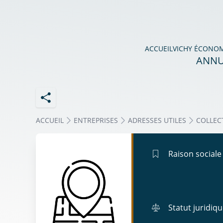
ACCUEIL
VICHY ÉCONO
ANNU
ACCUEIL
ENTREPRISES
ADRESSES UTILES
COLLEC
Raison sociale
Statut juridiq