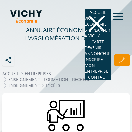
ACCUEIL
VICHY
ÉCONOMIE
ANNUAIRE ÉCONOMIQUE DE
S’IMPLANTER
À VICHY
L'AGGLOMÉRATION DE VICHY
CARTE
DEVENIR
ANNONCEUR
INSCRIRE
MON
ENTREPRISE
ACCUEIL
ENTREPRISES
CONTACT
ENSEIGNEMENT - FORMATION - RECHERCHE
ENSEIGNEMENT
LYCÉES