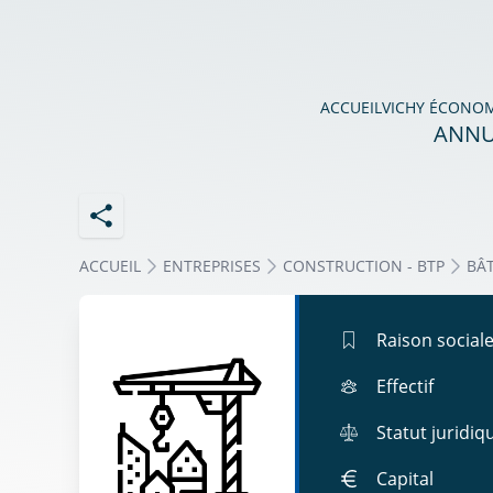
ACCUEIL
VICHY ÉCONO
ANNU
ACCUEIL
ENTREPRISES
CONSTRUCTION - BTP
BÂ
Raison social
Effectif
Statut juridiq
Capital