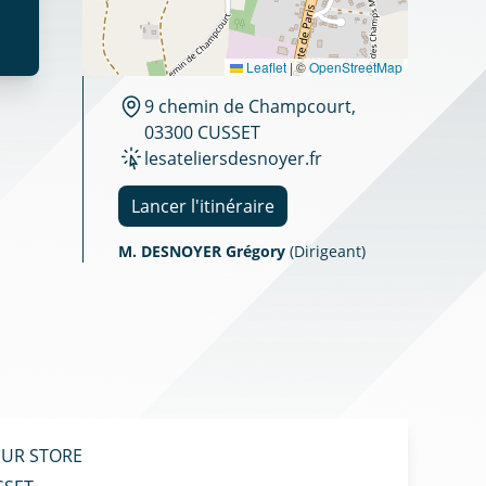
Leaflet
|
©
OpenStreetMap
9 chemin de Champcourt,
03300 CUSSET
lesateliersdesnoyer.fr
Lancer l'itinéraire
M. DESNOYER Grégory
(Dirigeant)
UR STORE