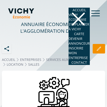
ACCUEIL
VICHY
ÉCONOMIE
ANNUAIRE ÉCONOMIQUE DE
S’IMPLANTER
À VICHY
L'AGGLOMÉRATION DE VICHY
CARTE
DEVENIR
ANNONCEUR
INSCRIRE
MON
ENTREPRISE
ACCUEIL
ENTREPRISES
SERVICES AUX ENTREPRISES
CONTACT
LOCATION
SALLES