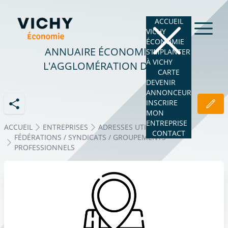
ACCUEIL
VICHY
ÉCONOMIE
ANNUAIRE ÉCONOMIQUE DE
S’IMPLANTER
À VICHY
L'AGGLOMÉRATION DE VICHY
CARTE
DEVENIR
ANNONCEUR
INSCRIRE
MON
ENTREPRISE
ACCUEIL
ENTREPRISES
ADRESSES UTILES
CONTACT
FÉDÉRATIONS / SYNDICATS / GROUPEMENTS
PROFESSIONNELS