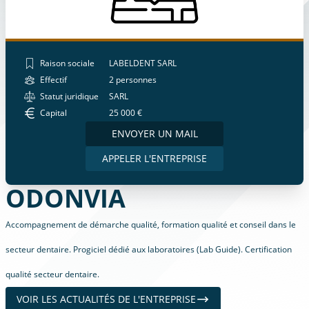
Raison sociale
LABELDENT SARL
Effectif
2 personnes
Statut juridique
SARL
Capital
25 000 €
ENVOYER UN MAIL
APPELER L'ENTREPRISE
ODONVIA
Accompagnement de démarche qualité, formation qualité et conseil dans le
secteur dentaire. Progiciel dédié aux laboratoires (Lab Guide). Certification
qualité secteur dentaire.
VOIR LES ACTUALITÉS DE L'ENTREPRISE