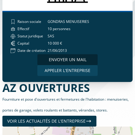
Raison sociale
GONDRAS MENUISERIES
Effectif
10 personnes
Statut juridique
SAS
Capital
10 000 €
Date de création
21/06/2013
ENVOYER UN MAIL
APPELER L'ENTREPRISE
AZ OUVERTURES
Fourniture et pose d'ouvertures et fermetures de l'habitation : menuiseries,
portes de garage, volets roulants et battants, vérandas, stores.
VOIR LES ACTUALITÉS DE L'ENTREPRISE