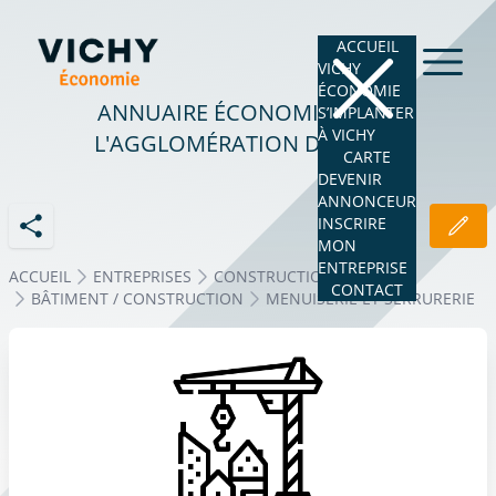
ACCUEIL
VICHY
ÉCONOMIE
ANNUAIRE ÉCONOMIQUE DE
S’IMPLANTER
À VICHY
L'AGGLOMÉRATION DE VICHY
CARTE
DEVENIR
ANNONCEUR
INSCRIRE
MON
ENTREPRISE
ACCUEIL
ENTREPRISES
CONSTRUCTION - BTP
CONTACT
BÂTIMENT / CONSTRUCTION
MENUISERIE ET SERRURERIE