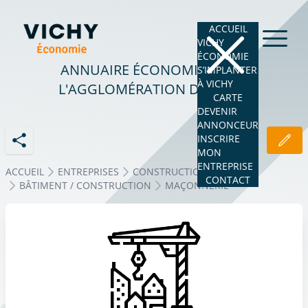
ACCUEIL
VICHY
ÉCONOMIE
ANNUAIRE ÉCONOMIQUE DE
S’IMPLANTER
À VICHY
L'AGGLOMÉRATION DE VICHY
CARTE
DEVENIR
ANNONCEUR
INSCRIRE
MON
ENTREPRISE
ACCUEIL
ENTREPRISES
CONSTRUCTION - BTP
CONTACT
BÂTIMENT / CONSTRUCTION
MAÇONNERIE