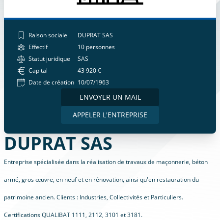
Raison sociale
DUPRAT SAS
Effectif
10 personnes
Statut juridique
SAS
Capital
43 920 €
Date de création
10/07/1963
ENVOYER UN MAIL
APPELER L'ENTREPRISE
DUPRAT SAS
Entreprise spécialisée dans la réalisation de travaux de maçonnerie, béton
armé, gros œuvre, en neuf et en rénovation, ainsi qu'en restauration du
patrimoine ancien. Clients : Industries, Collectivités et Particuliers.
Certifications QUALIBAT 1111, 2112, 3101 et 3181.