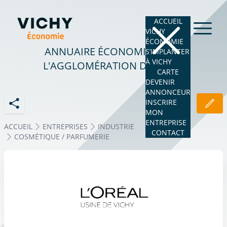
ACCUEIL
VICHY
ÉCONOMIE
ANNUAIRE ÉCONOMIQUE DE
S’IMPLANTER
À VICHY
L'AGGLOMÉRATION DE VICHY
CARTE
DEVENIR
ANNONCEUR
INSCRIRE
MON
ENTREPRISE
ACCUEIL
ENTREPRISES
INDUSTRIE
CONTACT
COSMÉTIQUE / PARFUMERIE