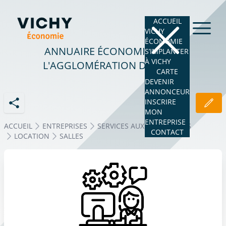
ACCUEIL
VICHY
ÉCONOMIE
ANNUAIRE ÉCONOMIQUE DE
S’IMPLANTER
À VICHY
L'AGGLOMÉRATION DE VICHY
CARTE
DEVENIR
ANNONCEUR
INSCRIRE
MON
ENTREPRISE
ACCUEIL
ENTREPRISES
SERVICES AUX ENTREPRISES
CONTACT
LOCATION
SALLES