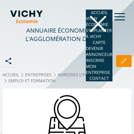
ACCUEIL
VICHY
ÉCONOMIE
ANNUAIRE ÉCONOMIQUE DE
S’IMPLANTER
À VICHY
L'AGGLOMÉRATION DE VICHY
CARTE
DEVENIR
ANNONCEUR
INSCRIRE
MON
ENTREPRISE
ACCUEIL
ENTREPRISES
ADRESSES UTILES
CONTACT
EMPLOI ET FORMATION