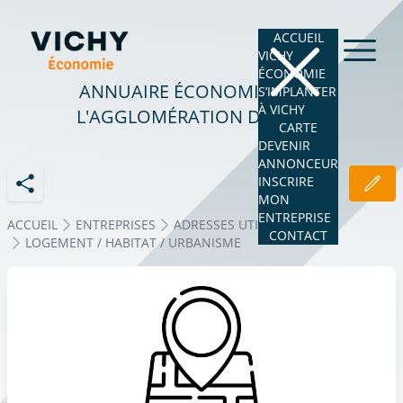
ACCUEIL
VICHY
ÉCONOMIE
ANNUAIRE ÉCONOMIQUE DE
S’IMPLANTER
À VICHY
L'AGGLOMÉRATION DE VICHY
CARTE
DEVENIR
ANNONCEUR
INSCRIRE
MON
ENTREPRISE
ACCUEIL
ENTREPRISES
ADRESSES UTILES
CONTACT
LOGEMENT / HABITAT / URBANISME