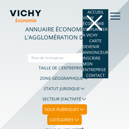
ACCUEIL
VICHY
ÉCONOMIE
ANNUAIRE ÉCONOMIQUE DE
S’IMPLANTER
À VICHY
L'AGGLOMÉRATION DE VICHY
CARTE
DEVENIR
ANNONCEUR
INSCRIRE
MON
TAILLE DE L'ENTREPRISE
ENTREPRISE
CONTACT
ZONE GÉOGRAPHIQUE
STATUT JURIDIQUE
SECTEUR D'ACTIVITÉ
SOUS RUBRIQUES
CATÉGORIES