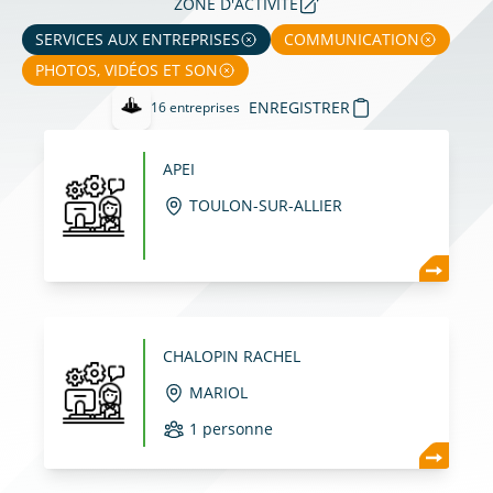
ZONE D'ACTIVITÉ
SERVICES AUX ENTREPRISES
COMMUNICATION
PHOTOS, VIDÉOS ET SON
ENREGISTRER
16 entreprises
Created by Angriawan Ditya Zulkarnain
APEI
TOULON-SUR-ALLIER
CHALOPIN RACHEL
MARIOL
1 personne